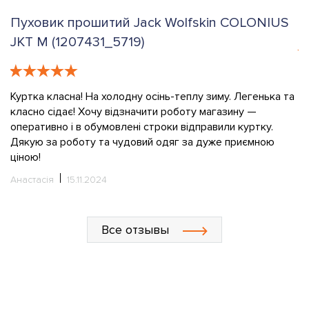
Пуховик прошитий Jack Wolfskin COLONIUS
К
JKT M (1207431_5719)
е
К
в
Куртка класна! На холодну осінь-теплу зиму. Легенька та
класно сідає! Хочу відзначити роботу магазину —
О
оперативно і в обумовлені строки відправили куртку.
Дякую за роботу та чудовий одяг за дуже приємною
ціною!
Анастасія
15.11.2024
Все отзывы