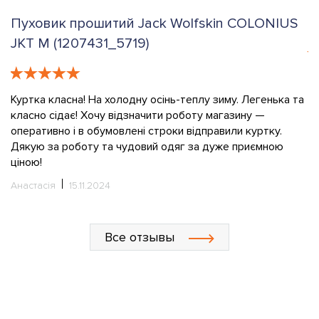
Пуховик прошитий Jack Wolfskin COLONIUS
К
JKT M (1207431_5719)
е
К
в
Куртка класна! На холодну осінь-теплу зиму. Легенька та
класно сідає! Хочу відзначити роботу магазину —
О
оперативно і в обумовлені строки відправили куртку.
Дякую за роботу та чудовий одяг за дуже приємною
ціною!
Анастасія
15.11.2024
Все отзывы