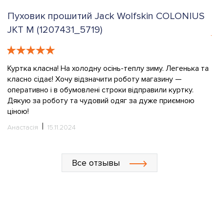
Пуховик прошитий Jack Wolfskin COLONIUS
К
JKT M (1207431_5719)
е
К
в
Куртка класна! На холодну осінь-теплу зиму. Легенька та
класно сідає! Хочу відзначити роботу магазину —
О
оперативно і в обумовлені строки відправили куртку.
Дякую за роботу та чудовий одяг за дуже приємною
ціною!
Анастасія
15.11.2024
Все отзывы