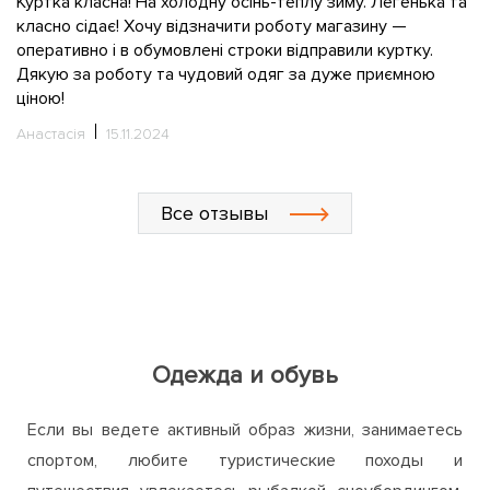
та
Ч
н
Олександр
09.03.2024
к
С
Все отзывы
Одежда и обувь
Если вы ведете активный образ жизни, занимаетесь
спортом, любите туристические походы и
путешествия, увлекаетесь рыбалкой, сноубордингом,
велоспортом или катанием на лыжах, то в интернет-
магазине ActiveZone непременно найдете для себя
много интересного и полезного. Мы предлагаем