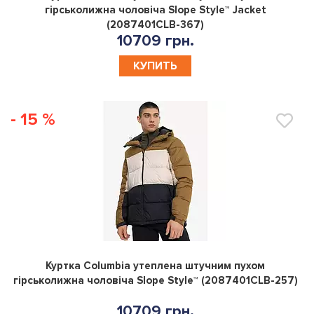
гірськолижна чоловіча Slope Style™ Jacket
(2087401CLB-367)
10709 грн.
КУПИТЬ
- 15 %
0
Куртка Columbia утеплена штучним пухом
гірськолижна чоловіча Slope Style™ (2087401CLB-257)
10709 грн.