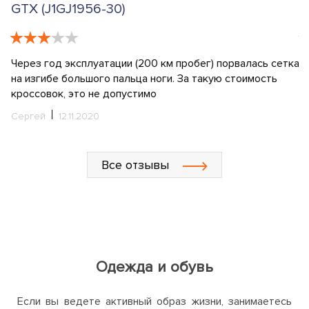
GTX (J1GJ1956-30)
(
Через год эксплуатации (200 км пробег) порвалась сетка
У
на изгибе большого пальца ноги. За такую стоимость
Мн
кроссовок, это не допустимо
wo
п
Сергей
12.11.2020
у
О
уз
Все отзывы
С
Одежда и обувь
Если вы ведете активный образ жизни, занимаетесь