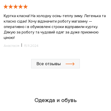
е
К
в
Куртка класна! На холодну осінь-теплу зиму. Легенька та
класно сідає! Хочу відзначити роботу магазину —
О
оперативно і в обумовлені строки відправили куртку.
Дякую за роботу та чудовий одяг за дуже приємною
ціною!
Анастасія
15.11.2024
Все отзывы
Одежда и обувь