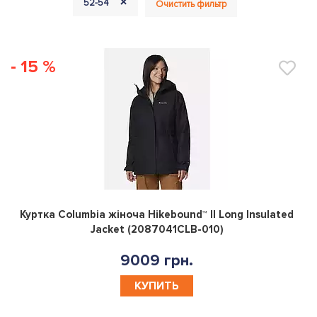
+
52-54
Очистить фильтр
- 15 %
0
Куртка Columbia жiноча Hikebound™ II Long Insulated
Jacket (2087041CLB-010)
9009 грн.
КУПИТЬ