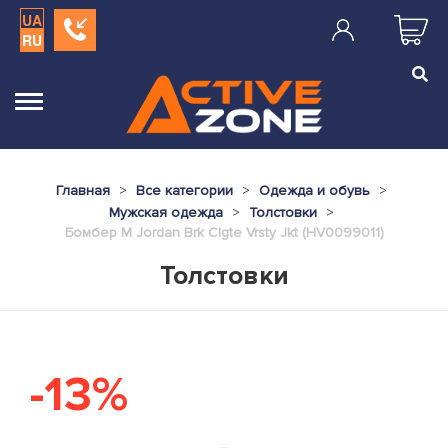
UA
RU
Главная
Все категории
Одежда и обувь
Мужская одежда
Толстовки
Бомбер M Jordan Brk Clgte Vrsty Jkt (HV0099011)
Толстовки
-13%