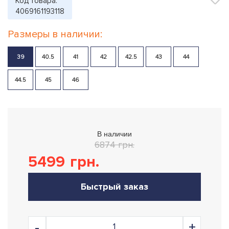
Код товара:
4069161193118
Размеры в наличии:
39
40.5
41
42
42.5
43
44
44.5
45
46
В наличии
6874 грн.
5499
грн.
Быстрый заказ