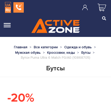
UA
RU
Главная
Все категории
Одежда и обувь
Мужская обувь
Кроссовки, кеды
Бутсы
Бутси Puma Ultra 6 Match FG/AG (10868705)
Бутсы
-20%