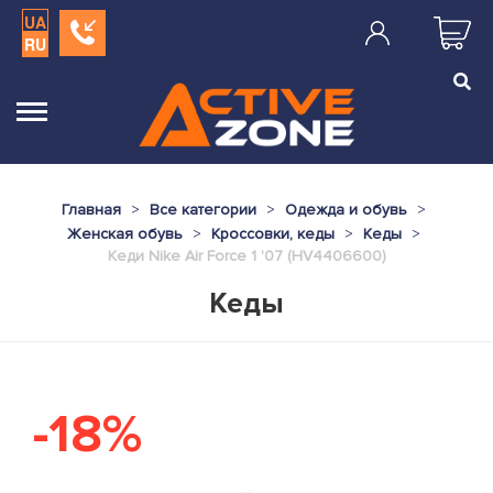
UA
RU
Главная
Все категории
Одежда и обувь
Женская обувь
Кроссовки, кеды
Кеды
Кеди Nike Air Force 1 '07 (HV4406600)
Кеды
-18%