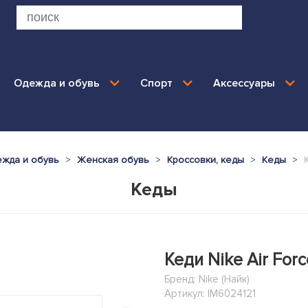
Одежда и обувь
Спорт
Аксессуары
жда и обувь
Женская обувь
Кроссовки, кеды
Кеды
Кеды
Кеди Nike Air Forc
Бренд:
Nike (Найк)
Артикул: IM6024121