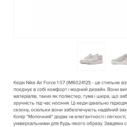
Кеди Nike Air Force 1 07 (IM6024121) - це стильне в
поєднує в собі комфорт і модний дизайн. Вони ви
матеріалів, таких як поліестер, гума і шкіра, що за
зручність під час носіння. Ці кеди ідеально підхо
сезону, оскільки вони забезпечують надійний захи
Колір "Молочний" додає їм елегантності і легкості
універсальними для будь-якого образу. Завдяки 