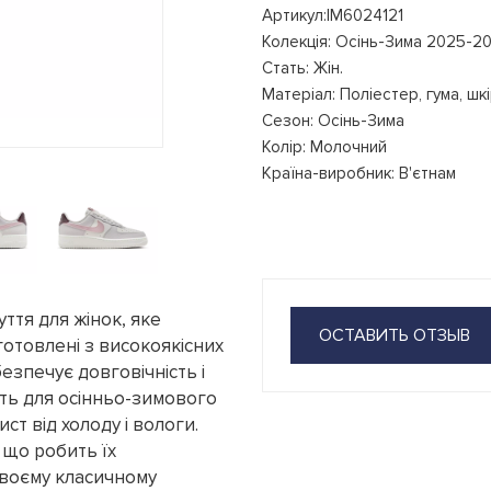
Артикул:IM6024121
Колекція: Осінь-Зима 2025-2
Стать: Жін.
Матеріал: Поліестер, гума, шк
Сезон: Осінь-Зима
Колір: Молочний
Країна-виробник: В'єтнам
зуття для жінок, яке
ОСТАВИТЬ ОТЗЫВ
готовлені з високоякісних
безпечує довговічність і
дять для осінньо-зимового
ст від холоду і вологи.
, що робить їх
своєму класичному