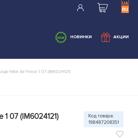
UA
RU
НОВИНКИ
АКЦИИ
Кеди Nike Air Force 1 07 (IM6024121)
e 1 07 (IM6024121)
Код товара:
198487208351