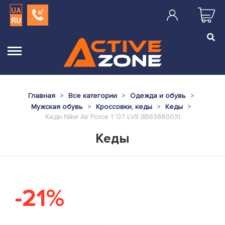
UA
RU
Главная
Все категории
Одежда и обувь
Мужская обувь
Кроссовки, кеды
Кеды
Кеди Nike Air Force 1 '07 LV8 (IB6388003)
Кеды
-21%