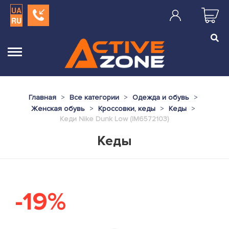
UA
RU
Главная
Все категории
Одежда и обувь
Женская обувь
Кроссовки, кеды
Кеды
Кеди Nike Dunk Low (IM6572103)
Кеды
-19%