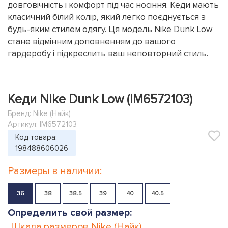
довговічність і комфорт під час носіння. Кеди мають
класичний білий колір, який легко поєднується з
будь-яким стилем одягу. Ця модель Nike Dunk Low
стане відмінним доповненням до вашого
гардеробу і підкреслить ваш неповторний стиль.
Кеди Nike Dunk Low (IM6572103)
Бренд:
Nike (Найк)
Артикул: IM6572103
Код товара:
198488606026
Размеры в наличии:
36
38
38.5
39
40
40.5
Определить свой размер:
Шкала размеров
Nike (Найк)