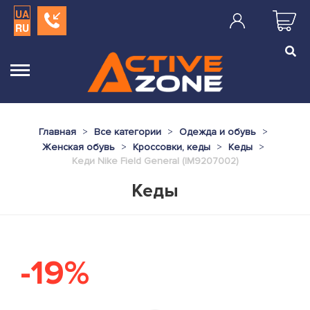
UA
RU
Главная
Все категории
Одежда и обувь
Женская обувь
Кроссовки, кеды
Кеды
Кеди Nike Field General (IM9207002)
Кеды
-19%