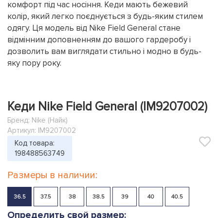
комфорт під час носіння. Кеди мають бежевий
колір, який легко поєднується з будь-яким стилем
одягу. Ця модель від Nike Field General стане
відмінним доповненням до вашого гардеробу і
дозволить вам виглядати стильно і модно в будь-
яку пору року.
Кеди Nike Field General (IM9207002)
Бренд:
Nike (Найк)
Артикул: IM9207002
Код товара:
198488563749
Размеры в наличии:
36.5
37.5
38
38.5
39
40
40.5
Определить свой размер: