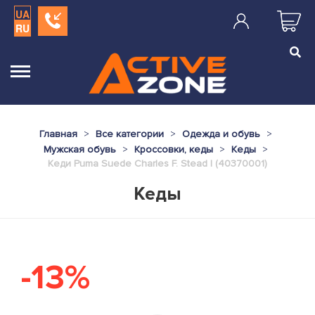
UA
RU
Главная
Все категории
Одежда и обувь
Мужская обувь
Кроссовки, кеды
Кеды
Кеди Puma Suede Charles F. Stead I (40370001)
Кеды
-13%