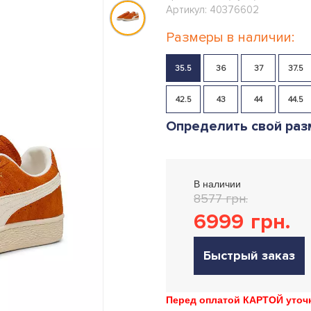
Артикул: 40376602
Размеры в наличии:
35.5
36
37
37.5
42.5
43
44
44.5
Определить свой раз
В наличии
8577 грн.
6999
грн.
Быстрый заказ
Перед оплатой КАРТОЙ уточн