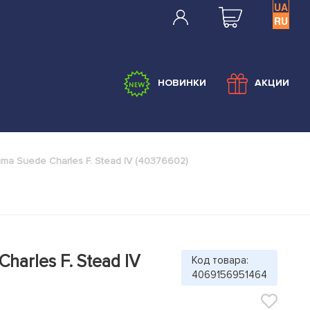
UA
RU
НОВИНКИ
АКЦИИ
ma Suede Charles F. Stead IV (40376602)
harles F. Stead IV
Код товара:
4069156951464