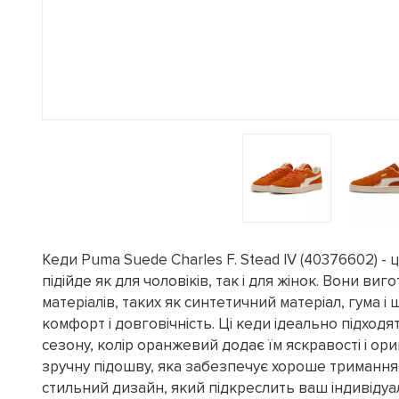
Кеди Puma Suede Charles F. Stead IV (40376602) - 
підійде як для чоловіків, так і для жінок. Вони виг
матеріалів, таких як синтетичний матеріал, гума і
комфорт і довговічність. Ці кеди ідеально підход
сезону, колір оранжевий додає їм яскравості і ор
зручну підошву, яка забезпечує хороше тримання н
стильний дизайн, який підкреслить ваш індивіду