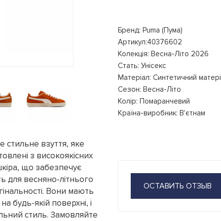
Бренд: Puma (Пума)
Артикул:40376602
Колекція: Весна-Літо 2026
Стать: Унісекс
Матеріал: Синтетичний матеріа
Сезон: Весна-Літо
Колір: Помаранчевий
Країна-виробник: В'єтнам
це стильне взуття, яке
отовлені з високоякісних
 шкіра, що забезпечує
ять для весняно-літнього
ОСТАВИТЬ ОТЗЫВ
игінальності. Вони мають
а будь-якій поверхні, і
альний стиль. Замовляйте