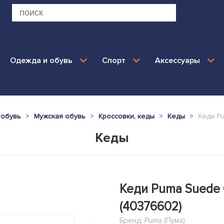
Одежда и обувь
Спорт
Аксессуары
 обувь
Мужская обувь
Кроссовки, кеды
Кеды
Кеди Pu
Кеды
Кеди Puma Suede C
(40376602)
Бренд:
Puma (Пума)