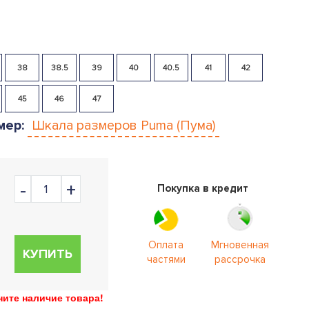
38
38.5
39
40
40.5
41
42
45
46
47
мер:
Шкала размеров
Puma (Пума)
Покупка в кредит
Оплата
Мгновенная
КУПИТЬ
частями
рассрочка
ите наличие товара!