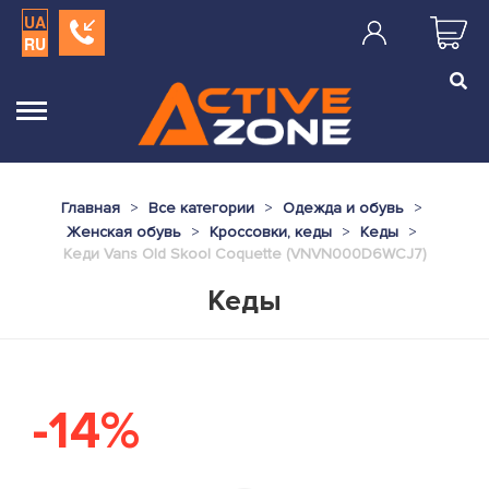
UA
RU
Главная
Все категории
Одежда и обувь
Женская обувь
Кроссовки, кеды
Кеды
Кеди Vans Old Skool Coquette (VNVN000D6WCJ7)
Кеды
-14%