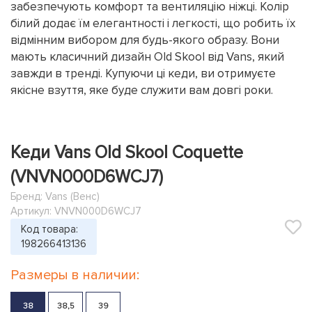
забезпечують комфорт та вентиляцію ніжці. Колір
білий додає їм елегантності і легкості, що робить їх
відмінним вибором для будь-якого образу. Вони
мають класичний дизайн Old Skool від Vans, який
завжди в тренді. Купуючи ці кеди, ви отримуєте
якісне взуття, яке буде служити вам довгі роки.
Кеди Vans Old Skool Coquette
(VNVN000D6WCJ7)
Бренд:
Vans (Венс)
Артикул: VNVN000D6WCJ7
Код товара:
198266413136
Размеры в наличии:
38
38,5
39