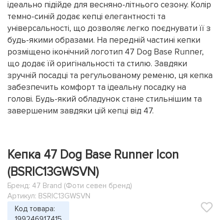
ідеально підійде для весняно-літнього сезону. Колір
темно-синій додає кепці елегантності та
універсальності, що дозволяє легко поєднувати її з
будь-якими образами. На передній частині кепки
розміщено іконічний логотип 47 Dog Base Runner,
що додає їй оригінальності та стилю. Завдяки
зручній посадці та регульованому ременю, ця кепка
забезпечить комфорт та ідеальну посадку на
голові. Будь-який обладунок стане стильнішим та
завершеним завдяки цій кепці від 47.
Кепка 47 Dog Base Runner Icon
(BSRIC13GWSVN)
Бренд:
47 Brand (Фоти севен бренд)
Артикул: BSRIC13GWSVN
Код товара:
199246917415