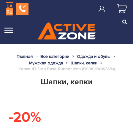
UA
RU
Главная
Все категории
Одежда и обувь
Мужская одежда
Шапки, кепки
Кепка 47 Dog Base Runner Icon (BSRIC13GWSVN)
Шапки, кепки
-20%