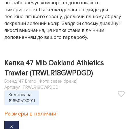
що забезпечує комфорт та довговічність
використання. Ця кепка ідеально підійде для
весняно-літнього сезону, додаючи вашому образу
яскравий зелений колір. Завдяки своєму дизайну і
якості виконання, ця кепка стане відмінним
доповненням до вашого гардеробу.
Кепка 47 Mlb Oakland Athletics
Trawler (TRWLR18GWPDGD)
Бренд:
47 Brand (Фоти севен бренд)
Артикул: TRWLR18GWPDGD
Код товара:
196505130011
Размеры в наличии:
X