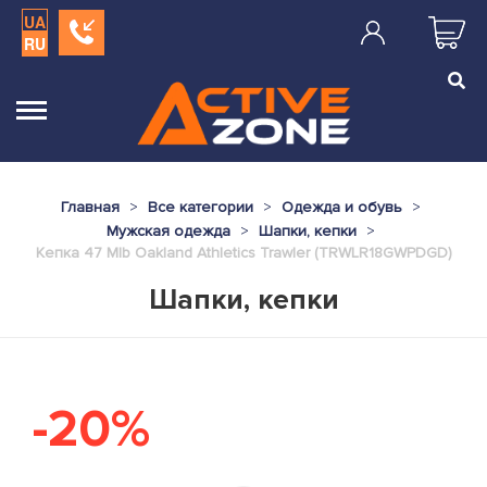
UA
RU
Главная
Все категории
Одежда и обувь
Мужская одежда
Шапки, кепки
Кепка 47 Mlb Oakland Athletics Trawler (TRWLR18GWPDGD)
Шапки, кепки
-20%