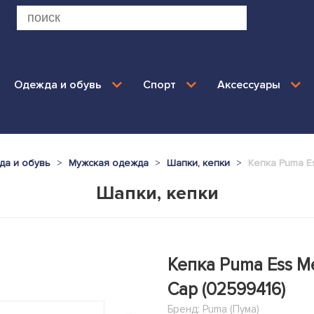
Одежда и обувь
Спорт
Аксессуары
да и обувь
Мужская одежда
Шапки, кепки
Кепка Puma Es
Шапки, кепки
Кепка Puma Ess Me
Cap (02599416)
Бренд:
Puma (Пума)