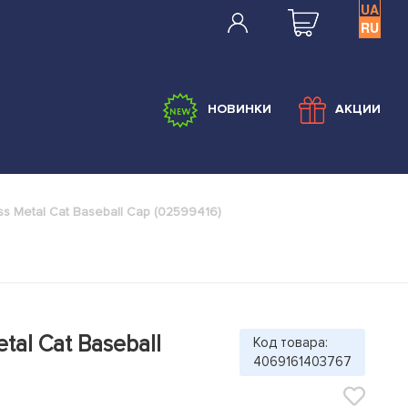
UA
RU
НОВИНКИ
АКЦИИ
s Metal Cat Baseball Cap (02599416)
tal Cat Baseball
Код товара:
4069161403767