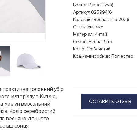
Бренд: Puma (Пума)
Артикул:02599416
Колекція: Весна-Літо 2026
Стать: Унісекс
Матеріал: Китай
Сезон: Весна-Літо
Колір: Сріблястий
Країна-виробник: Поліестер
та практична головний убір
ного матеріалу з Китаю,
ОСТАВИТЬ ОТЗЫВ
ка має універсальний
іків. Колір серебристий
для весняно-літнього
с від сонця.