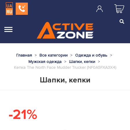
UA
RU
Главная
Все категории
Одежда и обувь
Мужская одежда
Шапки, кепки
Кепка The North Face Mudder Trucker (NF0A5FXA3X4)
Шапки, кепки
-21%