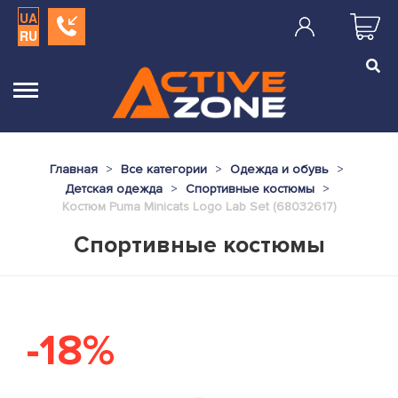
UA
RU
Главная
Все категории
Одежда и обувь
Детская одежда
Спортивные костюмы
Костюм Puma Minicats Logo Lab Set (68032617)
Спортивные костюмы
-18%