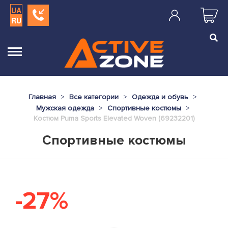
UA
RU
Главная
Все категории
Одежда и обувь
Мужская одежда
Спортивные костюмы
Костюм Puma Sports Elevated Woven (69232201)
Спортивные костюмы
-27%