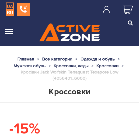
UA
RU
Главная
Все категории
Одежда и обувь
Мужская обувь
Кроссовки, кеды
Кроссовки
Кросівки Jack Wolfskin Terraquest Texapore Low
(4056401_6000)
Кроссовки
-15%