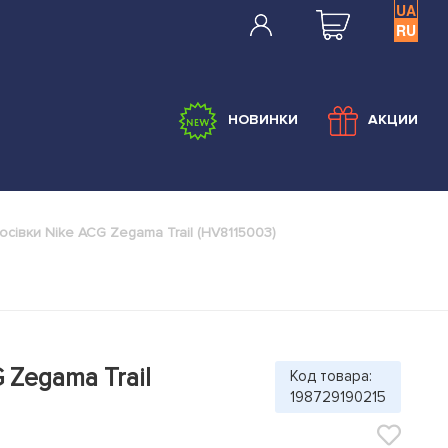
UA
RU
НОВИНКИ
АКЦИИ
осівки Nike ACG Zegama Trail (HV8115003)
 Zegama Trail
Код товара:
198729190215