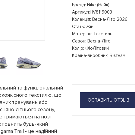
Бренд: Nike (Найк)
Артикул:HV8115003
Колекція: Весна-Літо 2026
Стать: Жін.
Матеріал: Текстиль
Сезон: Весна-Літо
Колір: ФіоЛітовий
Країна-виробник: В'єтнам
стильний та функціональний
сокоякісного текстилю, що
ОСТАВИТЬ ОТЗЫВ
ивних тренувань або
есняно-літнього сезону,
е тримаються на нозі.
доповнить будь-який
ama Trail - це надійний