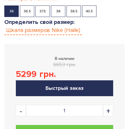
36
36.5
37.5
38
38.5
40.5
Определить свой размер:
Шкала размеров
Nike (Найк)
В наличии
6653 грн.
5299
грн.
Быстрый заказ