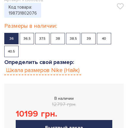
Код товара:
198731802076
Размеры в наличии:
36
36.5
37.5
38
38.5
39
40
40.5
Определить свой размер:
Шкала размеров
Nike (Найк)
В наличии
12797 грн.
10199
грн.
Быстрый заказ