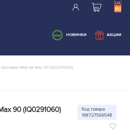
UA
RU
НОВИНКИ
АКЦИИ
Кросівки Nike Air Max 90 (IQ0291060)
 Max 90 (IQ0291060)
Код товара:
198727566548