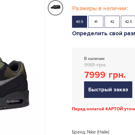
Размеры в наличии:
40.5
41
42
42.5
Определить свой раз
В наличии
9981 грн.
7999
грн.
Быстрый заказ
Перед оплатой КАРТОЙ уточн
Бренд: Nike (Найк)