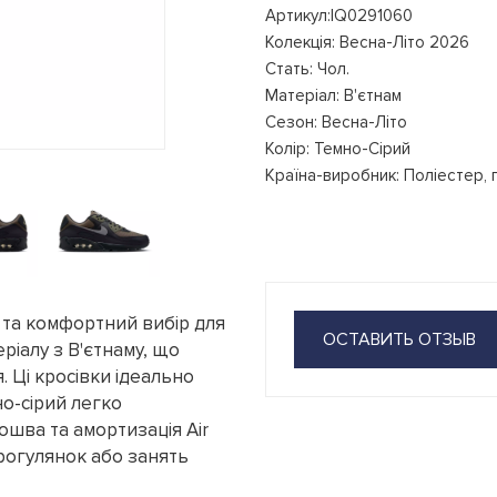
Артикул:IQ0291060
Колекція: Весна-Літо 2026
Стать: Чол.
Матеріал: В'єтнам
Сезон: Весна-Літо
Колір: Темно-Сірий
Країна-виробник: Поліестер, г
й та комфортний вибір для
ОСТАВИТЬ ОТЗЫВ
ріалу з В'єтнаму, що
я. Ці кросівки ідеально
но-сірий легко
ошва та амортизація Air
рогулянок або занять