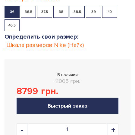
36
36.5
37.5
38
38.5
39
40
40.5
Определить свой размер:
Шкала размеров
Nike (Найк)
В наличии
11005 грн.
8799
грн.
Быстрый заказ