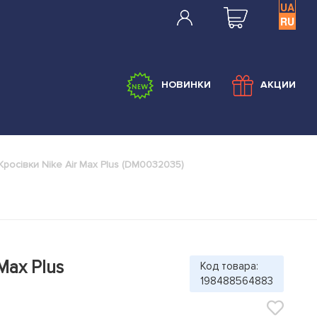
UA
RU
НОВИНКИ
АКЦИИ
Кросівки Nike Air Max Plus (DM0032035)
Max Plus
Код товара:
198488564883