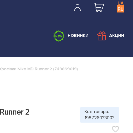
UA
RU
НОВИНКИ
АКЦИИ
Кросівки Nike MD Runner 2 (749869019)
 Runner 2
Код товара:
198726033003