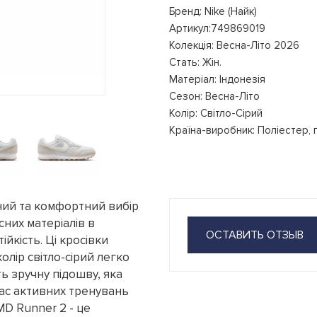
Бренд: Nike (Найк)
Артикул:749869019
Колекція: Весна-Літо 2026
Стать: Жін.
Матеріал: Індонезія
Сезон: Весна-Літо
Колір: Світло-Сірий
Країна-виробник: Поліестер, г
ьний та комфортний вибір
сних матеріалів в
ОСТАВИТЬ ОТЗЫВ
ійкість. Ці кросівки
олір світло-сірий легко
ь зручну підошву, яка
час активних тренувань
MD Runner 2 - це