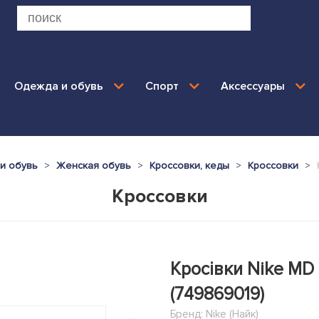
Одежда и обувь
Спорт
Аксессуары
и обувь
Женская обувь
Кроссовки, кеды
Кроссовки
Кроссовки
Кросівки Nike MD
(749869019)
Бренд:
Nike (Найк)