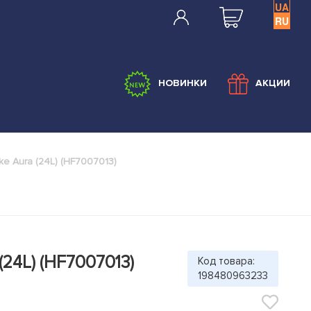
UA
RU
НОВИНКИ
АКЦИИ
ke Aura (24L) (HF7007013)
(24L) (HF7007013)
Код товара:
198480963233