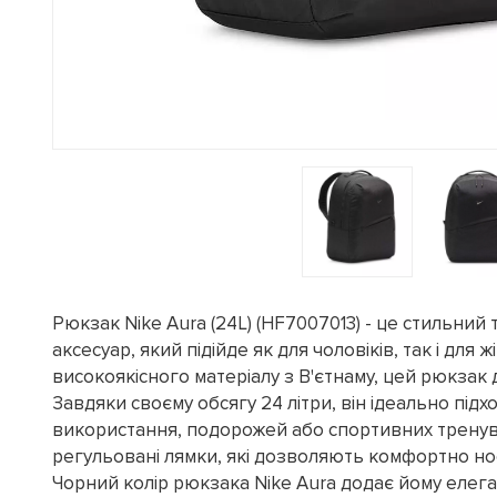
Рюкзак Nike Aura (24L) (HF7007013) - це стильний
аксесуар, який підійде як для чоловіків, так і для 
високоякісного матеріалу з В'єтнаму, цей рюкзак 
Завдяки своєму обсягу 24 літри, він ідеально під
використання, подорожей або спортивних тренув
регульовані лямки, які дозволяють комфортно нос
Чорний колір рюкзака Nike Aura додає йому елеган