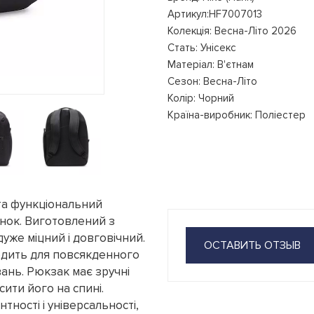
Артикул:HF7007013
Колекція: Весна-Літо 2026
Стать: Унісекс
Матеріал: В'єтнам
Сезон: Весна-Літо
Колір: Чорний
Країна-виробник: Поліестер
 та функціональний
жінок. Виготовлений з
дуже міцний і довговічний.
ОСТАВИТЬ ОТЗЫВ
ходить для повсякденного
ань. Рюкзак має зручні
ити його на спині.
тності і універсальності,