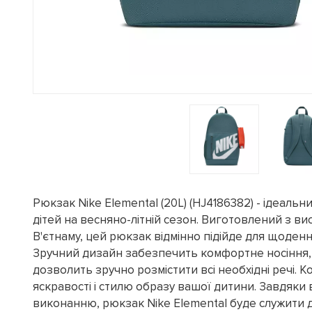
Рюкзак Nike Elemental (20L) (HJ4186382) - ідеальн
дітей на весняно-літній сезон. Виготовлений з ви
В'єтнаму, цей рюкзак відмінно підійде для щоден
Зручний дизайн забезпечить комфортне носіння, 
дозволить зручно розмістити всі необхідні речі. 
яскравості і стилю образу вашої дитини. Завдяки ві
виконанню, рюкзак Nike Elemental буде служити д