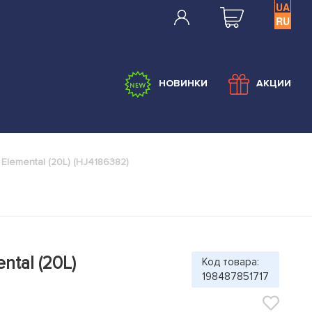
UA
RU
НОВИНКИ
АКЦИИ
Elemental (20L) (HJ4186382)
ntal (20L)
Код товара:
198487851717