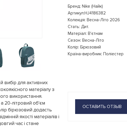
Бренд: Nike (Найк)
Артикул:HJ4186382
Колекція: Весна-Літо 2026
Стать: Дит.
Матеріал: В'єтнам
Сезон: Весна-Літо
Колір: Бірюзовий
Країна-виробник: Поліестер
ий вибір для активних
сокоякісного матеріалу з
ного використання.
а 20-літровий об'єм
ОСТАВИТЬ ОТЗЫВ
Колір бірюзовий додасть
дмінній якості матеріалів і
овгий час і стане