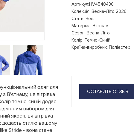
Артикул:HV4548430
Колекція: Весна-Літо 2026
Стать: Чол.
Матеріал: В'єтнам
Сезон: Весна-Літо
Колір: Темно-Синій
Країна-виробник: Поліестер
 функціональний одяг для
ОСТАВИТЬ ОТЗЫВ
з В'єтнаму, ця вітрівка
Колір темно-синій додає
 відмінним вибором для
ній якості, ця вітрівка
ож додасть стилю вашому
ike Stride - вона стане