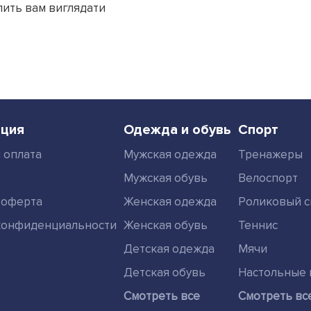
лить вам виглядати
ция
Одежда и обувь
Спорт
 оплата
Мужская одежда
Тренажеры
Мужская обувь
Велоспорт
 оферта
Женская одежда
Роликовый с
конфиденциальности
Женская обувь
Теннис
Детская одежда
Мячи
Детская обувь
Настольные 
Смотреть все
Смотреть вс