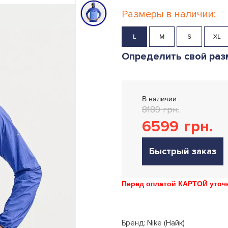
Размеры в наличии:
L
M
S
XL
Определить свой раз
В наличии
8189 грн.
6599
грн.
Быстрый заказ
Перед оплатой КАРТОЙ уточн
Бренд: Nike (Найк)