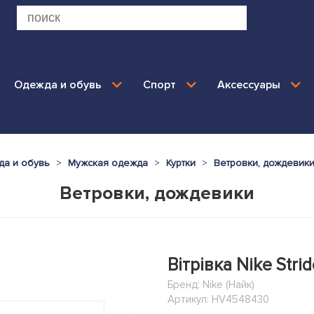
Одежда и обувь
Спорт
Аксессуары
а и обувь
Мужская одежда
Куртки
Ветровки, дождевик
Ветровки, дождевики
Вітрівка Nike Stri
Бренд:
Nike (Найк)
Артикул: HV4548430