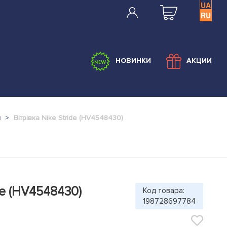
UA
RU
НОВИНКИ
АКЦИИ
и
Вітрівка Nike Stride (HV4548430)
de (HV4548430)
Код товара:
198728697784