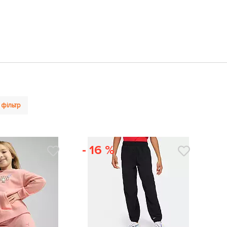
 фільтр
- 16 %