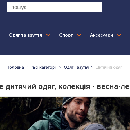
Одяг та взуття
Спорт
Аксесуари
Головна
"
Всі категорії
Одяг і взуття
Дитячий одяг
 дитячий одяг, колекція - весна-л