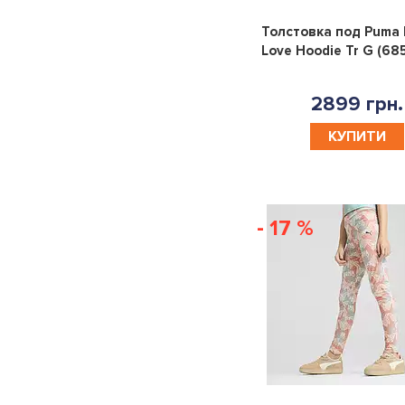
13|15YR
8|10YR
10-
12-
Толстовка под Puma 
Love Hoodie Tr G (68
12YR
13YR
13-
8-
2899 грн.
15YR
10YR
S
M
L
XL
КУПИТИ
XS
140
74
80
86
92
98
104
- 17 %
110
116
128
152
164
176
X
170
150-
137-
125-
160-
157
147
135
170
YOUTH
KIDS
10|12YR
12|13YR