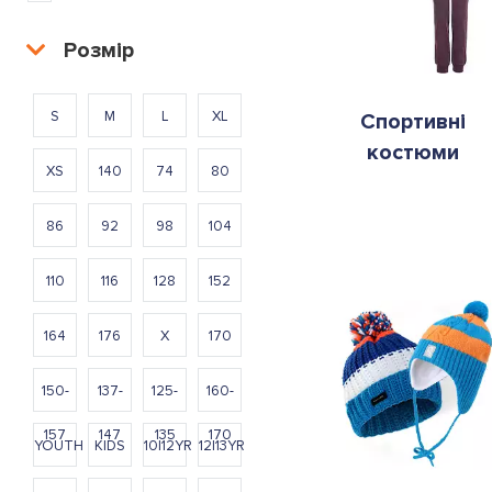
Розмір
S
M
L
XL
Спортивні
костюми
XS
140
74
80
86
92
98
104
110
116
128
152
164
176
X
170
150-
137-
125-
160-
157
147
135
170
YOUTH
KIDS
10|12YR
12|13YR