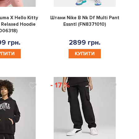
0
0
uma X Hello Kitty
Штани Nike B Nk Df Multi Pant
 Relaxed Hoodie
Essntl (FN8371010)
006318)
9 грн.
2899 грн.
УПИТИ
КУПИТИ
- 17 %