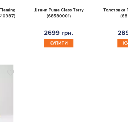
0
0
Flaming
Штани Puma Class Terry
Толстовка P
510987)
(68580001)
(68
2699 грн.
289
КУПИТИ
К