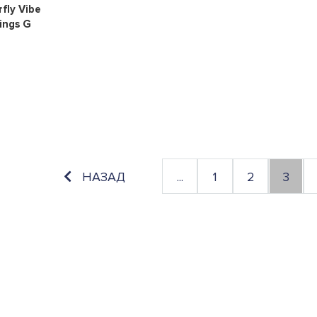
0
fly Vibe
ings G
НАЗАД
...
1
2
3