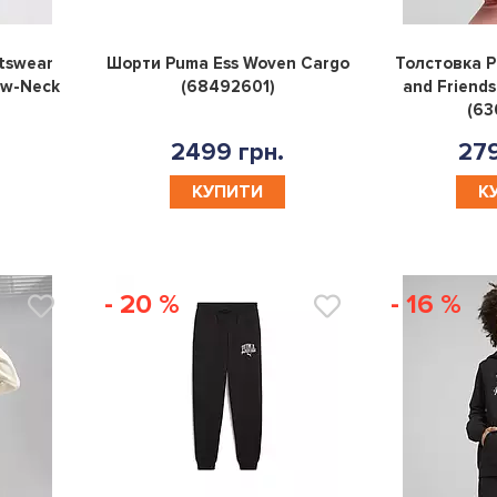
0
0
tswear
Шорти Puma Ess Woven Cargo
Толстовка P
ew-Neck
(68492601)
and Friends
(63
2499 грн.
279
КУПИТИ
К
- 20 %
- 16 %