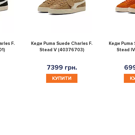
0
0
rles F.
Кеди Puma Suede Charles F.
Кеди Puma S
01)
Stead V (40376703)
Stead I
7399 грн.
699
КУПИТИ
К
- 19 %
- 21 %