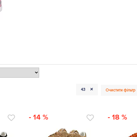
+
43
Очистити фільтр
- 14 %
- 18 %