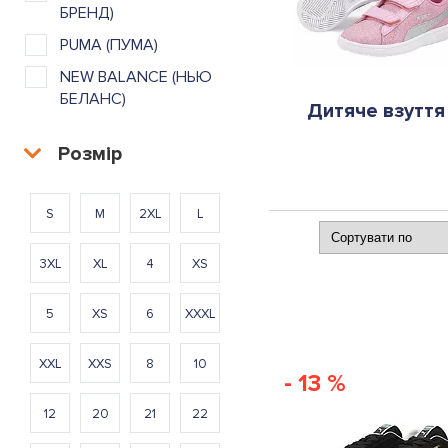
БРЕНД)
PUMA (ПУМА)
NEW BALANCE (НЬЮ
БЕЛАНС)
Дитяче взуття
Розмір
S
M
2XL
L
3XL
XL
4
XS
5
XS
6
XXXL
XXL
XXS
8
10
- 13 %
12
20
21
22