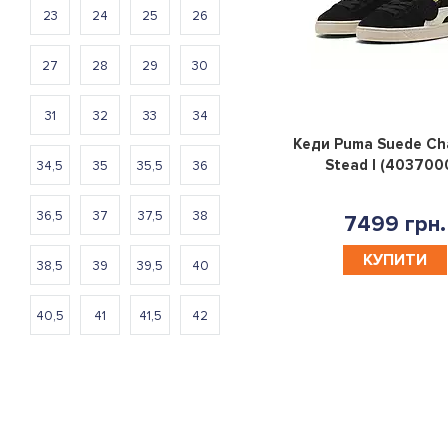
23
24
25
26
27
28
29
30
31
32
33
34
Кеди Puma Suede Cha
Stead I (403700
34,5
35
35,5
36
36,5
37
37,5
38
7499 грн.
КУПИТИ
38,5
39
39,5
40
40,5
41
41,5
42
- 20 %
42,5
43
43,5
44
Колір
44,5
45
46
46,5