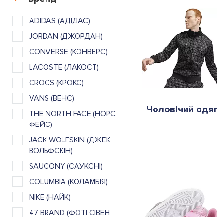
ADIDAS (АДІДАС)
JORDAN (ДЖОРДАН)
CONVERSE (КОНВЕРС)
LACOSTE (ЛАКОСТ)
CROCS (КРОКС)
VANS (ВЕНС)
Чоловічий одя
THE NORTH FACE (НОРС
ФЕЙС)
JACK WOLFSKIN (ДЖЕК
ВОЛЬФСКІН)
SAUCONY (САУКОНІ)
COLUMBIA (КОЛАМБІЯ)
NIKE (НАЙК)
47 BRAND (ФОТІ СІВЕН