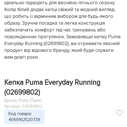
ідеально підходить для весняно-літнього сезону.
Колір білий додає кепці свіжий та модний вигляд,
що робить її відмінним вибором для будь-якого
образу. Зручна посадка та легка конструкція
забезпечать комфорт під час тренувань або
повсякденних прогулянок. Замовивши кепку Puma
Everyday Running (02699802), ви отримаєте якісний
продукт від відомого бренду, який буде служити
вам довгі роки.
Кепка Puma Everyday Running
(02699802)
Бренд:
Puma (Пума)
Артикул: 02699802
Код товара:
4069162520739