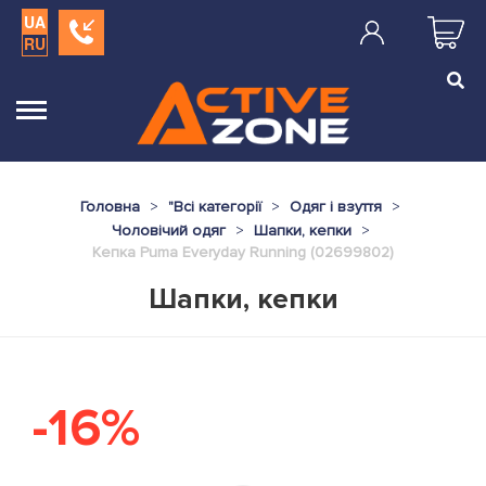
UA
RU
Головна
"
Всі категорії
Одяг і взуття
Чоловічий одяг
Шапки, кепки
Кепка Puma Everyday Running (02699802)
Шапки, кепки
-16%