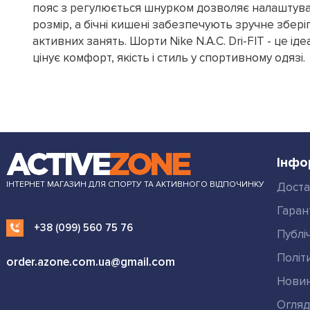
пояс з регулюється шнурком дозволяє налаштува
розмір, а бічні кишені забезпечують зручне збері
активних занять. Шорти Nike N.A.C. Dri-FIT - це іде
цінує комфорт, якість і стиль у спортивному одязі.
Інфо
ІНТЕРНЕТ МАГАЗИН ДЛЯ СПОРТУ ТА АКТИВНОГО ВІДПОЧИНКУ
Доста
Гаран
+38 (099) 560 75 76
Публі
Політ
order.azone.com.ua@gmail.com
Нови
Огля