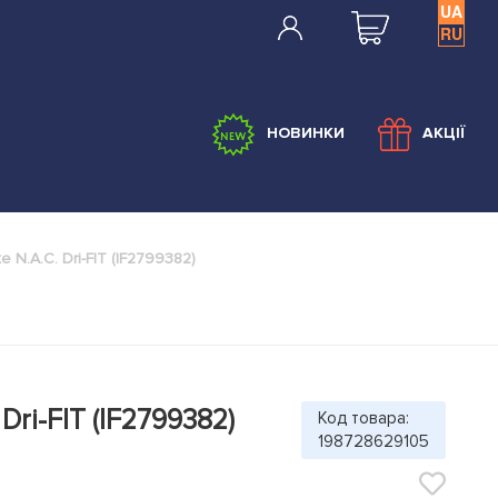
UA
RU
НОВИНКИ
АКЦІЇ
 N.A.C. Dri-FIT (IF2799382)
Dri-FIT (IF2799382)
Код товара:
198728629105