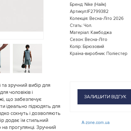
Бренд: Nike (Найк)
Артикул:IF2799382
Колекція: Весна-Літо 2026
Стать: Чол.
Матеріал: Камбоджа
Сезон: Весна-Літо
Колір: Бірюзовий
Країна-виробник: Поліестер
й та зручний вибір для
ля чоловіків і
ЗАЛИШИТИ ВІДГУК
жі, що забезпечує
ти ідеально підходять для
идко сохнуть і дозволяють
лір додає їм стильний
A-zone.com.ua
 на прогулянці. Зручний