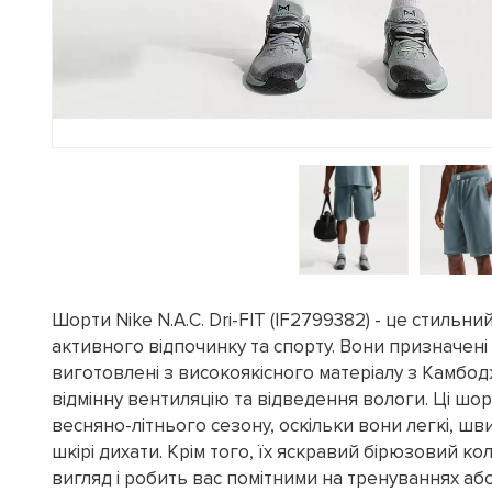
Шорти Nike N.A.C. Dri-FIT (IF2799382) - це стильни
активного відпочинку та спорту. Вони призначені д
виготовлені з високоякісного матеріалу з Камбод
відмінну вентиляцію та відведення вологи. Ці шор
весняно-літнього сезону, оскільки вони легкі, шв
шкірі дихати. Крім того, їх яскравий бірюзовий ко
вигляд і робить вас помітними на тренуваннях або