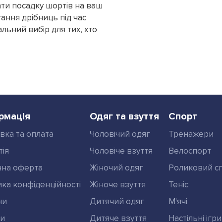
ти посадку шортів на ваш
гання дрібниць під час
альний вибір для тих, хто
рмація
Одяг та взуття
Спорт
вка та оплата
Чоловічий одяг
Тренажери
тія
Чоловіче взуття
Велоспорт
чна оферта
Жіночий одяг
Роликовий с
ика конфіденційності
Жіноче взуття
Теніс
ни
Дитячий одяг
М'ячі
ди
Дитяче взуття
Настільні ігри