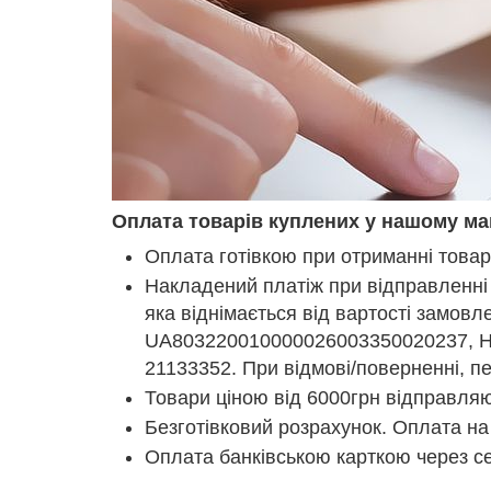
Оплата товарів куплених у нашому ма
Оплата готівкою при отриманні това
Накладений платіж при відправленні 
яка віднімається від вартості замов
UA803220010000026003350020237, Н
21133352. При відмові/поверненні, п
Товари ціною від 6000грн відправл
Безготівковий розрахунок. Оплата на
Оплата банківською карткою через с