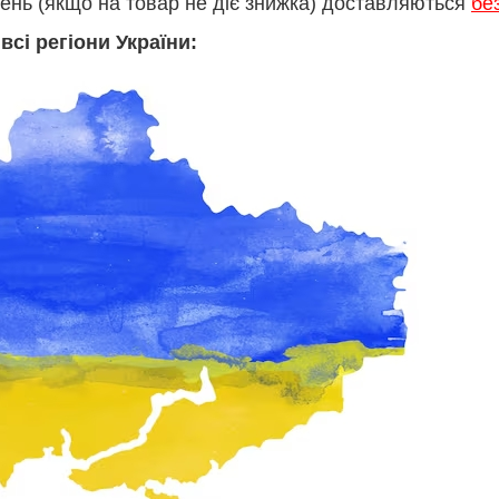
ень (якщо на товар не діє знижка) доставляються
бе
сі регіони України: