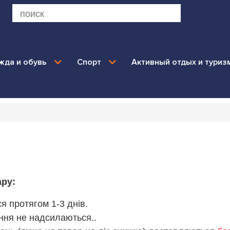
жда и обувь
Спорт
Активный отдых и туриз
ару:
я протягом 1-3 днів.
ення не надсилаються..