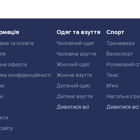
рмація
Одяг та взуття
Спорт
вка та оплата
Чоловічий одяг
Тренажери
тія
Чоловіче взуття
Велоспорт
чна оферта
Жіночий одяг
Роликовий с
ика конфіденційності
Жіноче взуття
Теніс
ни
Дитячий одяг
М'ячі
ди
Дитяче взуття
Настільні ігри
Дивитися всі
Дивитися всі
кти
сайту