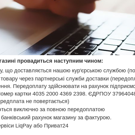
газині провадиться наступним чином:
ру, що доставляється нашою кур'єрською службою (по
товару через партнерські служби доставки (передоп
лення. Передоплату здійснювати на рахунок підприєм
омер картки 4035 2000 4369 2398. ЄДРПОУ 379640
ередплата не повертається)
яються виключно за повною передоплатою
 банківський рахунок магазину за фактурою.
ервіси LiqPay або Приват24