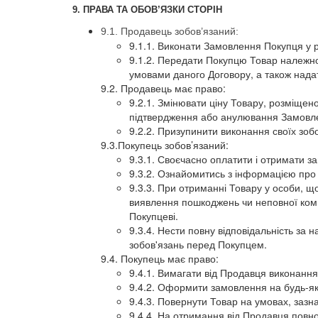
9. ПРАВА ТА ОБОВ’ЯЗКИ СТОРІН
9.1. Продавець зобов’язаний:
9.1.1. Виконати Замовлення Покупця у р
9.1.2. Передати Покупцю Товар належної
умовами даного Договору, а також нада
9.2. Продавець має право:
9.2.1. Змінювати ціну Товару, розміще
підтвердження або анулювання Замовл
9.2.2. Призупинити виконання своїх зо
9.3.Покупець зобов’язаний:
9.3.1. Своєчасно оплатити і отримати з
9.3.2. Ознайомитись з інформацією про 
9.3.3. При отриманні Товару у особи, що
виявлення пошкоджень чи неповної компл
Покупцеві.
9.3.4. Нести повну відповідальність з
зобов'язань перед Покупцем.
9.4. Покупець має право:
9.4.1. Вимагати від Продавця виконання
9.4.2. Оформити замовлення на будь-яки
9.4.3. Повернути Товар на умовах, зазна
9.4.4. На отримання від Продавця повної