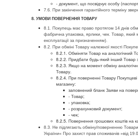
- документ, що посвідчує особу (паспорт
7.6. При закінчення гарантійного терміну зве
8. УМОВИ ПОВЕРНЕННЯ ТОВАРУ
8.1. Покупець має право протягом 14 днів обм
фабрична упаковка, ярлики, чек. Товар, який м
експлуатації за призначенням).
8.2. При обміні Товару належної якості Покуп
8.2.1. Обміняти Товар на аналогічний Т
8.2.2. Придбати будь-який інший Товар 
8.2.3. Якщо на момент обміну аналогічно
Товару.
8.2.4. При поверненні Товару Покупцеві
магазину:
заповнений бланк Заяви на поверн
- Товар;
- упаковка;
- розрахунковий документ;
- чек;
8.2.5. Повернення грошових коштів на к
8.3. Не підлягають обміну/поверненню Товари 
України« Про захист прав споживачів »від 19.