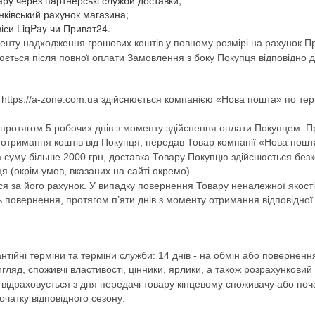
ру через партнерські служби доставки;
нківський рахунок магазина;
іси LiqPay чи Приват24.
енту надходження грошових коштів у повному розмірі на рахунок П
юється після повної оплати Замовлення з боку Покупця відповідно до
 https://a-zone.com.ua здійснюється компанією «Нова пошта» по тер
протягом 5 робочих днів з моменту здійснення оплати Покупцем. Пр
у отримання коштів від Покупця, передав Товар компанії «Нова пош
 суму більше 2000 грн, доставка Товару Покупцю здійснюється безко
 (окрім умов, вказаних на сайті окремо).
я за його рахунок. У випадку повернення Товару неналежної якості
 повернення, протягом п’яти днів з моменту отримання відповідної
ійні терміни та терміни служби: 14 днів - на обмін або повернення 
игляд, споживчі властивості, цінники, ярлики, а також розрахункови
) відраховується з дня передачі товару кінцевому споживачу або поча
очатку відповідного сезону: