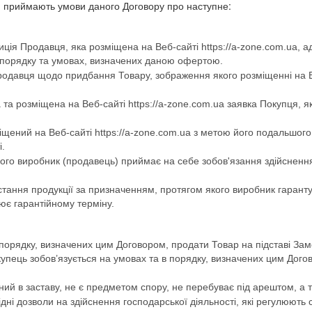
и, приймають умови даного Договору про наступне:
зиція Продавця, яка розміщена на Веб-сайті https://a-zone.com.ua,
 порядку та умовах, визначених даною офертою.
родавця щодо придбання Товару, зображення якого розміщенні на Ве
 розміщена на Веб-сайті https://a-zone.com.ua заявка Покупця, я
міщений на Веб-сайті https://a-zone.com.ua з метою його подальшого
.
якого виробник (продавець) приймає на себе зобов'язання здійсненн
ання продукції за призначенням, протягом якого виробник гарантує ї
нює гарантійному терміну.
в порядку, визначених цим Договором, продати Товар на підставі З
окупець зобов’язується на умовах та в порядку, визначених цим Дого
й в заставу, не є предметом спору, не перебуває під арештом, а так
ідні дозволи на здійснення господарської діяльності, які регулюють