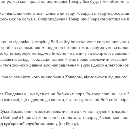
рантує, що має право на реалізацію Товару без будь-яких обмежень,
ся від фактичного зовнішнього вигляду Товару, з огляду на особливос
tps://a-zone.com.ua. Супроводжуючі Товар опис/характеристики не 
 на відповідній сторінці Веб-сайту https://a-zone.com.ua шляхом 
к» або за допомогою менеджера Інтернет-магазину за умови нада
альшому телефонує менеджер Інтернет-магазину та оформлює замовл
 Товарів на складі Продавця, останній має право виключити вказан
 телефонного дзвінка або направленням відповідного електронног
є право замінити його аналогічним Товаром, відмовитися від даног
ся Продавцем і вказується на Веб-сайті https://a-zone.com.ua. Ці
івнює сумі, що підлягає до сплати, яка вказується на Веб-сайті htt
 Сума Замовлення може змінюватися в залежності від ціни, кількост
Веб-сайті https://a-zone.com.ua оплата за товар здійснюється нас
д кур’єрської служби магазину (по Києву);