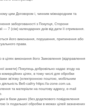
еному цим Договором і, чинним міжнародним та
гнення заборгованості з Покупця, Сторони
 — 7 (сім) календарних днів від дати її отримання.
осуються його виконання, порушення, припинення або
есуального права.
о в цілях виконання його Замовлення (відправлення
ної анкети) Покупець добровільно надає згоду на
 комерційних цілях, в тому числі для обробки
бами зв’язку (електронною поштою, мобільним
 діяльність Веб-сайту https://a-zone.com.ua.
лення та матеріали на поштову адресу, e-mail
р.
дані в бази даних (без додаткового повідомлення
етою їх подальшої обробки в межах цілей зазначених