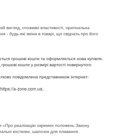
ий вигляд, споживчі властивості, оригінальна
 - будь-які зміни в товарі, що свідчать про його
ються грошові кошти та оформляється нова купівля.
 грошові кошти у розмірі вартості повернутого
датково повідомлена представником інтернет-
ttps://a-zone.com.ua;
їни «Про реалізацію окремих положень Закону
купальні костюми, шапочок для плавання.