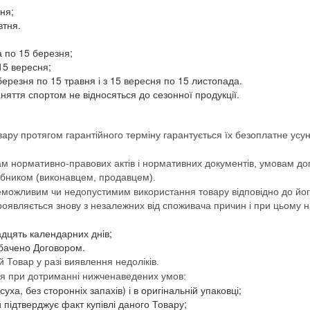
тня;
втня.
а по 15 березня;
 15 вересня;
березня по 15 травня і з 15 вересня по 15 листопада.
аняття спортом не відносяться до сезонної продукції.
вару протягом гарантійного терміну гарантується їх безоплатне усун
огам нормативно-правових актів і нормативних документів, умовам до
обником (виконавцем, продавцем).
 неможливим чи недопустимим використання товару відповідно до йо
роявляється знову з незалежних від споживача причин і при цьому 
адцять календарних днів;
дбачено Договором.
 Товар у разі виявлення недоліків.
ься при дотриманні нижченаведених умов:
уха, без сторонніх запахів) і в оригінальній упаковці;
 підтверджує факт купівлі даного Товару;