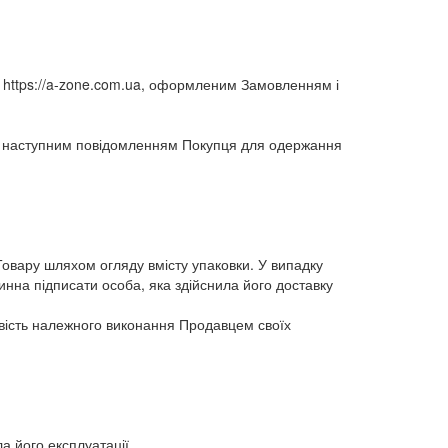
ту https://a-zone.com.ua, оформленим Замовленням і
у з наступним повідомленням Покупця для одержання
 Товару шляхом огляду вмісту упаковки. У випадку
инна підписати особа, яка здійснила його доставку
ивість належного виконання Продавцем своїх
а його експлуатації.