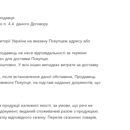
родавця.
 п. 4.4. даного Договору.
иторії України на вказану Покупцем адресу або
одавець не несе відповідальності за терміни
та» для доставки Покупцю.
штовно. У всіх інших випадках витрати за доставку
, після встановлення даної обставини, Продавець
 вимоги Покупця, на підставі наданих документів, що
продукції належної якості, за умови, що речі не
й документ, виданий споживачеві разом з продукцією.
тку відповідного сезону. Перелік сезонних товарів,