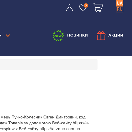
UA
0
RU
м
НОВИНКИ
АКЦИИ
ємець Пучко-Колесник Євген Дмитрович, код
аж Товарів за допомогою Веб-сайту https://a-
торінках Веб-сайту https://a-zone.com.ua –