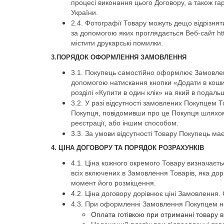
процесі виконання цього Договору, а також га
України.
2.4. Фотографії Товару можуть дещо відрізняти
за допомогою яких проглядається Веб-сайт ht
містити друкарські помилки.
3.ПОРЯДОК ОФОРМЛЕННЯ ЗАМОВЛЕННЯ
3.1. Покупець самостійно оформлює Замовлення
допомогою натискання кнопки «Додати в коши
розділі «Купити в один клік» на який в под
3.2. У разі відсутності замовлених Покупцем
Покупця, повідомивши про це Покупця шляхом
реєстрації, або іншим способом.
3.3. За умови відсутності Товару Покупець ма
4. ЦІНА ДОГОВОРУ ТА ПОРЯДОК РОЗРАХУНКІВ
4.1. Ціна кожного окремого Товару визначаєть
всіх включених в Замовлення Товарів, яка дор
момент його розміщення.
4.2. Ціна договору дорівнює ціні Замовлення.
4.3. При оформленні Замовлення Покупцем на 
Оплата готівкою при отриманні товару ві