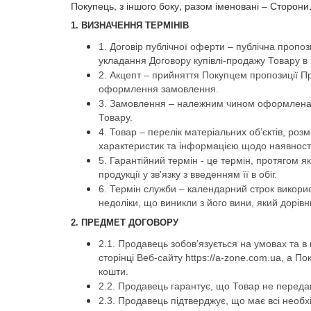
Покупець, з іншого боку, разом іменовані – Сторон
1. ВИЗНАЧЕННЯ ТЕРМІНІВ
1. Договір публічної оферти – публічна пропо
укладання Договору купівлі-продажу Товару в
2. Акцепт – прийняття Покупцем пропозиції П
оформлення замовлення.
3. Замовлення – належним чином оформлена та
Товару.
4. Товар – перелік матеріальних об’єктів, роз
характеристик та інформацією щодо наявності
5. Гарантійний термін - це термін, протягом 
продукції у зв'язку з введенням її в обіг.
6. Термін служби – календарний строк використ
недоліки, що виникли з його вини, який дорів
2. ПРЕДМЕТ ДОГОВОРУ
2.1. Продавець зобов’язується на умовах та 
сторінці Веб-сайту https://a-zone.com.ua, а П
кошти.
2.2. Продавець гарантує, що Товар не передани
2.3. Продавець підтверджує, що має всі необх