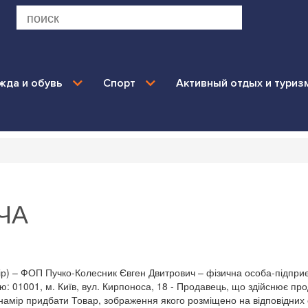
жда и обувь
Спорт
Активный отдых и туриз
ЧА
вір) – ФОП Пучко-Колесник Євген Двитрович – фізична особа-підпри
01001, м. Київ, вул. Кирпоноса, 18 - Продавець, що здійснює прод
 намір придбати Товар, зображення якого розміщено на відповідних с