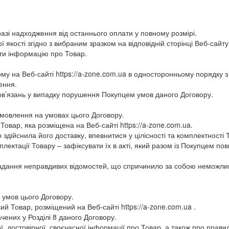
азі надходження від останнього оплати у повному розмірі.
 якості згідно з вибраним зразком на відповідній сторінці Веб-сай
ти інформацію про Товар.
ному на Веб-сайті https://a-zone.com.ua в односторонньому порядк
ення.
бов’язань у випадку порушення Покупцем умов даного Договору.
амовлення на умовах цього Договору.
Товар, яка розміщена на Веб-сайті https://a-zone.com.ua.
 здійснила його доставку, впевнитися у цілісності та комплектності
ектації Товару – зафіксувати їх в акті, який разом із Покупцем пов
а надання неправдивих відомостей, що спричинило за собою неможл
 умов цього Договору.
й Товар, розміщений на Веб-сайті https://a-zone.com.ua .
чених у Розділі 8 даного Договору.
, достовірної, своєчасної інформації про Товар, а також про правил