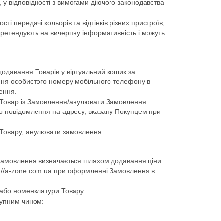
 у відповідності з вимогами діючого законодавства
ті передачі кольорів та відтінків різних пристроїв,
претендують на вичерпну інформативність і можуть
додавання Товарів у віртуальний кошик за
ння особистого номеру мобільного телефону в
ення.
ий Товар із Замовлення/анулювати Замовлення
о повідомлення на адресу, вказану Покупцем при
о Товару, анулювати замовлення.
на Замовлення визначається шляхом додавання ціни
ps://a-zone.com.ua при оформленні Замовлення в
і або номенклатури Товару.
тупним чином: