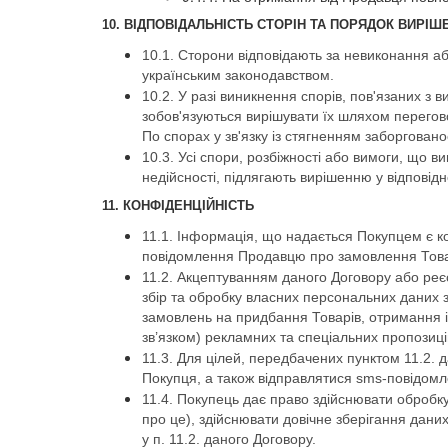
10. ВІДПОВІДАЛЬНІСТЬ СТОРІН ТА ПОРЯДОК ВИРІШ
10.1. Сторони відповідають за невиконання 
українським законодавством.
10.2. У разі виникнення спорів, пов'язаних з
зобов'язуються вирішувати їх шляхом перегово
По спорах у зв'язку із стягненням заборгован
10.3. Усі спори, розбіжності або вимоги, що 
недійсності, підлягають вирішенню у відповідн
11. КОНФІДЕНЦІЙНІСТЬ
11.1. Інформація, що надається Покупцем є 
повідомлення Продавцю про замовлення Товар
11.2. Акцептуванням даного Договору або реєс
збір та обробку власних персональних даних з
замовлень на придбання Товарів, отримання 
зв’язком) рекламних та спеціальних пропозицій,
11.3. Для цілей, передбачених пунктом 11.2.
Покупця, а також відправлятися sms-повідомл
11.4. Покупець дає право здійснювати обробку
про це), здійснювати довічне зберігання дани
у п. 11.2. даного Договору.