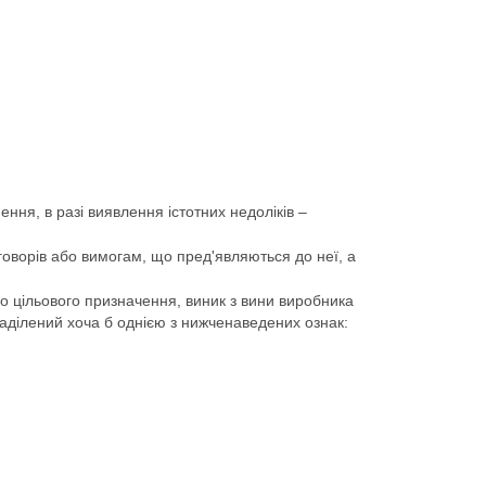
ення, в разі виявлення істотних недоліків –
говорів або вимогам, що пред'являються до неї, а
го цільового призначення, виник з вини виробника
наділений хоча б однією з нижченаведених ознак: