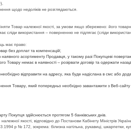
).
рнення щодо недоліків не розглядаються.
іняти Товар належної якості, за умови якщо збережено: його товарн
ає сліди використання – поверненню не підлягає (сліди використання
ець має право:
овар без доплат та компенсацій;
з наявного асортименту Продавця, у такому разі Покупцеві поверта
го Товару немає в наявності – розірвати договір та одержати назад
 необхідно відправити на адресу, яка буде надіслана в смс або до
ення Товару, який попередньо необхідно завантажити з Веб-сайту h
арту Покупця здійснюється протягом 5 банківських днів.
належної якості, відповідно до Постанови Кабінету Міністрів Укра
03.1994 р № 172, зокрема: білизна натільна, рукавиці, шкарпетки, 