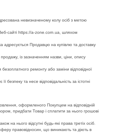
 адресована невизначеному колу осіб з метою
б-сайті https://a-zone.com.ua, шляхом
ка адресується Продавцю на купівлю та доставку
 продажу, із зазначенням назви, ціни, опису
я безоплатного ремонту або заміни відповідної
ї безпеку та несе відповідальність за істотні
амовлення, оформленого Покупцем на відповідній
вором, придбати Товар і сплатити за нього грошові
ож на нього відсутні будь-які права третіх осіб.
 сферу правовідносин, що виникають та діють в