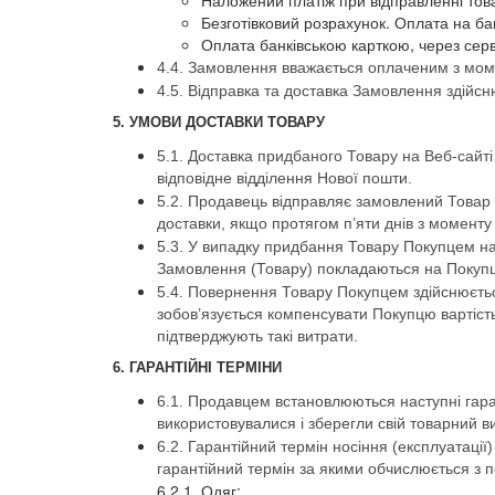
Наложений платіж при відправленні това
Безготівковий розрахунок. Оплата на ба
Оплата банківською карткою, через серв
4.4. Замовлення вважається оплаченим з мом
4.5. Відправка та доставка Замовлення здійсн
5. УМОВИ ДОСТАВКИ ТОВАРУ
5.1. Доставка придбаного Товару на Веб-сайті
відповідне відділення Нової пошти.
5.2. Продавець відправляє замовлений Товар 
доставки, якщо протягом п’яти днів з момент
5.3. У випадку придбання Товару Покупцем на
Замовлення (Товару) покладаються на Покупця
5.4. Повернення Товару Покупцем здійснюєтьс
зобов’язується компенсувати Покупцю вартість
підтверджують такі витрати.
6. ГАРАНТІЙНІ ТЕРМІНИ
6.1. Продавцем встановлюються наступні гарант
використовувалися і зберегли свій товарний в
6.2. Гарантійний термін носіння (експлуатації
гарантійний термін за якими обчислюється з п
6.2.1. Одяг: