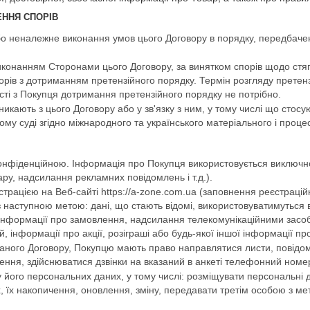
ЕННЯ СПОРІВ
або неналежне виконання умов цього Договору в порядку, передбач
 виконанням Сторонами цього Договору, за винятком спорів щодо стя
рів з дотриманням претензійного порядку. Термін розгляду претензії
ості з Покупця дотримання претензійного порядку не потрібно.
виникають з цього Договору або у зв'язку з ним, у тому числі що ст
ому суді згідно міжнародного та українського матеріального і проц
конфіденційною. Інформація про Покупця використовується виключн
у, надсилання рекламних повідомлень і т.д.).
трацією на Веб-сайті https://a-zone.com.ua (заповнення реєстрацій
 наступною метою: дані, що стають відомі, використовуватимуться в
інформації про замовлення, надсилання телекомунікаційними засо
 інформації про акції, розіграші або будь-якої іншої інформації про
 даного Договору, Покупцю мають право направлятися листи, повідом
ення, здійснюватися дзвінки на вказаний в анкеті телефонний номе
 його персональних даних, у тому числі: розміщувати персональні 
х, їх накопичення, оновлення, зміну, передавати третім особою з м