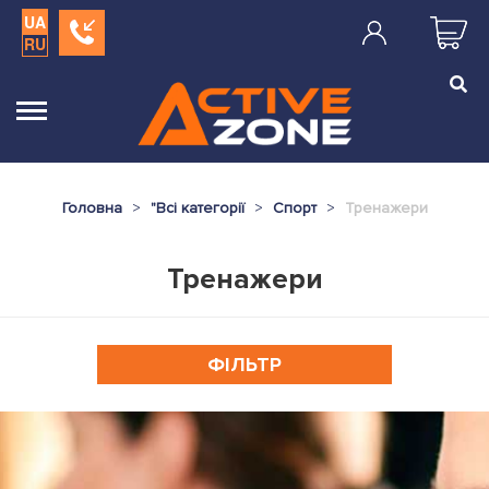
UA
RU
Головна
"
Всі категорії
Спорт
Тренажери
Тренажери
ФІЛЬТР