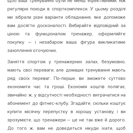
щоб ваші тренування були не менш ефективними, ніж
регулярні походи в спорткомплекси. У цьому розділі
ми зібрали різні варіанти обладнання, яке допоможе
вам досягти досконалості. Вибирайте відповідний за
ціною та функціоналом тренажер, оформляйте
покупку – і незабаром ваша фігура викликатиме
захоплення оточуючих.
Заняття спортом у тренажерних залах, безумовно,
мають свої переваги, але домашні тренування мають
ряд своїх переваг. По-перше, ви зможете суттєво
економити час та гроші. Економія коштів полягає,
звичайно ж, у відсутності необхідності витрачатися на
абонемент до фітнес-клубу. Згадайте, скільки коштує
купити місячну перепустку в хорошу установу, і ви
зрозумієте, що тренажери – це не так вже й дорого.
До того ж, вам не доведеться нікуди їхати, щоб