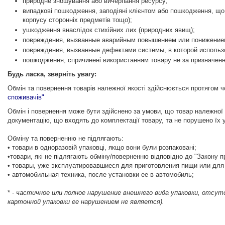
природне зношування або вичерпання ресурсу;
випадкові пошкодження, заподіяні клієнтом або пошкодження, що
корпусу сторонніх предметів тощо);
ушкодження внаслідок стихійних лих (природних явищ);
повреждения, вызванные аварийным повышением или понижением
повреждения, вызванные дефектами системы, в которой использо
пошкодження, спричинені використанням товару не за призначенн
Будь ласка, зверніть увагу:
Обмін та повернення товарів належної якості здійснюється протягом ч
споживачів"
Обмін і повернення може бути здійснено за умови, що товар належної я
документацію, що входять до комплектації товару, та не порушено їх 
Обміну та поверненню не підлягають:
• товари в одноразовій упаковці, якщо вони були розпаковані;
•товари, які не підлягають обміну/поверненню відповідно до "Закону 
• товары, уже эксплуатировавшиеся для приготовления пищи или для
• автомобильная техника, после установки ее в автомобиль;
* -
частичное или полное нарушение внешнего вида упаковки, отсутс
картонной упаковки ее нарушением не является).