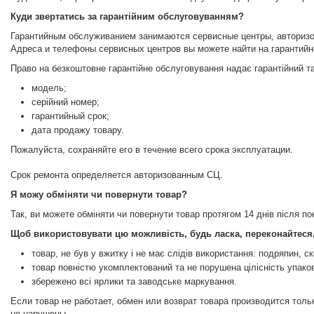
Куди звертатись за гарантійним обслуговуванням?
Гарантийным обслуживанием занимаются сервисные центры, авториз
Адреса и телефоны сервисных центров вы можете найти на гарантийн
Право на безкоштовне гарантійне обслуговування надає гарантійний т
модель;
серійний номер;
гарантийный срок;
дата продажу товару.
Пожалуйста, сохраняйте его в течение всего срока эксплуатации.
Срок ремонта определяется авторизованным СЦ.
Я можу обміняти чи повернути товар?
Так, ви можете обміняти чи повернути товар протягом 14 днів після п
Щоб використовувати цю можливість, будь ласка, переконайтеся
товар, не був у вжитку і не має слідів використання: подряпин, с
товар повністю укомплектований та не порушена цілісність упако
збережено всі ярлики та заводське маркування.
Если товар не работает, обмен или возврат товара производится толь
не нарушены.