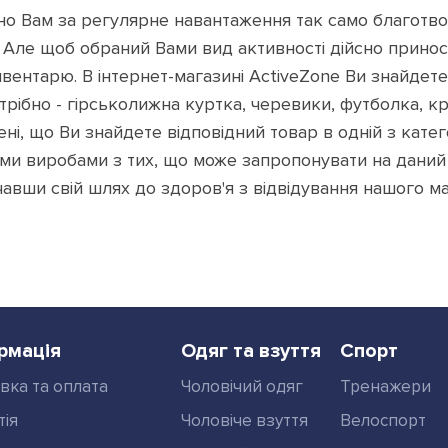
чно Вам за регулярне навантаження так само благотво
ь. Але щоб обраний Вами вид активності дійсно приноси
нвентарю. В інтернет-магазині ActiveZone Ви знайдете
трібно - гірськолижна куртка, черевики, футболка, к
і, що Ви знайдете відповідний товар в одній з катег
и виробами з тих, що може запропонувати на даний м
авши свій шлях до здоров'я з відвідування нашого м
рмація
Одяг та взуття
Спорт
вка та оплата
Чоловічий одяг
Тренажери
тія
Чоловіче взуття
Велоспорт