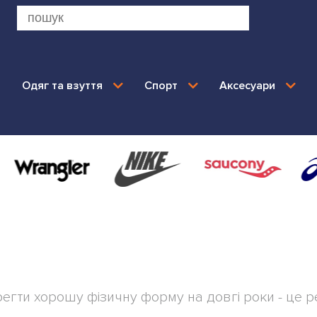
Одяг та взуття
Спорт
Аксесуари
егти хорошу фізичну форму на довгі роки - це р