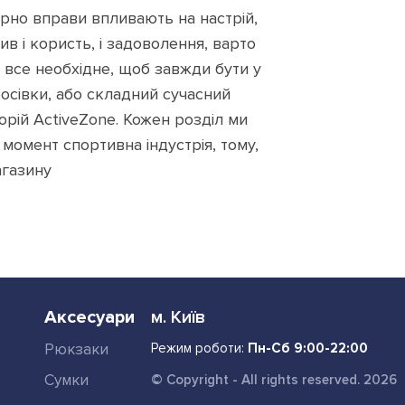
рно вправи впливають на настрій,
в і користь, і задоволення, варто
 все необхідне, щоб завжди бути у
росівки, або складний сучасний
орій ActiveZone. Кожен розділ ми
омент спортивна індустрія, тому,
агазину
Аксесуари
м. Київ
Рюкзаки
Режим роботи:
Пн-Сб 9:00-22:00
Сумки
© Copyright - All rights reserved. 2026