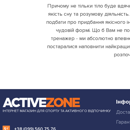
Причому не тільки тіло буде вдя
якість сну та розумову діяльніст
подбати про придбання якісного і
чудовій формі. Що б Вам не по
тренажер - ми абсолютно впевнен
постаралися наповнити найкращим
розпоч
Інфо
ІНТЕРНЕТ МАГАЗИН ДЛЯ СПОРТУ ТА АКТИВНОГО ВІДПОЧИНКУ
Доста
Гаран
+38 (099) 560 75 76