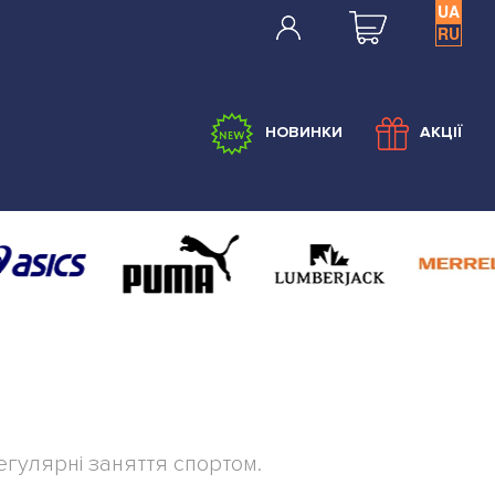
UA
RU
НОВИНКИ
АКЦІЇ
егулярні заняття спортом.