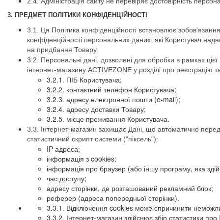
2.4. Адміністрація сайту не перевіряє достовірність перс
3. ПРЕДМЕТ ПОЛІТИКИ КОНФІДЕНЦІЙНОСТІ
3.1. Ця Політика конфіденційності встановлює зобов'язанн
конфіденційності персональних даних, які Користувач нада
на придбання Товару.
3.2. Персональні дані, дозволені для обробки в рамках ці
інтернет-магазину ACTIVEZONE у розділі про реєстрацію т
3.2.1. ПІБ Користувача;
3.2.2. контактний телефон Користувача;
3.2.3. адресу електронної пошти (e-mail);
3.2.4. адресу доставки Товару;
3.2.5. місце проживання Користувача.
3.3. Інтернет-магазин захищає Дані, що автоматично переда
статистичний скрипт системи ("піксель"):
IP адреса;
інформація з cookies;
інформація про браузер (або іншу програму, яка зді
час доступу;
адресу сторінки, де розташований рекламний блок;
реферер (адреса попередньої сторінки).
3.3.1. Відключення cookies може спричинити неможлив
3.3.2. Інтернет-магазин здійснює збір статистики про