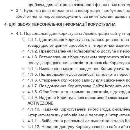
проблем, для контролю законності фінансових плате
3.4. Будь-яка інша персональна інформація, необумовлена ​
зберіганню та нерозповсюдженню, за винятком випадків, пере
4. ЦІЛІ ЗБОРУ ПЕРСОНАЛЬНОЇ ІНФОРМАЦІЇ КОРИСТУВАЧА
4.1. Персональні дані Користувача Адміністрація сайту ін
4.1.1. Ідентифікації Користувача, зареєстрованого н
товару дистанційним способом з Інтернет-магазин
4.1.2. Предоставления Пользователю доступа к пер
4.1.3. Встановлення з Користувачем зворотного зв'я
послуг, опрацювання запитів та заявок від Користува
4.1.4. Визначення місця знаходження Користувача дл
4.1.5. Підтвердження достовірності та повноти перс
4.1.6. Створення облікового запису для здійснення п
4.1.7. Повідомлення Користувача Сайту інтернет-ма
4.1.8. Оброблення та отримання платежів, підтвердж
4.1.9. Надання Користувачеві ефективної клієнтської
ACTIVEZONE.
4.1.10. Надання Користувачеві з його згоди, оновлень
Інтернет-магазину або від імені партнерів Інтернет-м
4.1.11. Здійснення рекламної діяльності за згодою К
4.1.12. Надання доступу Користувачеві на сайти або 