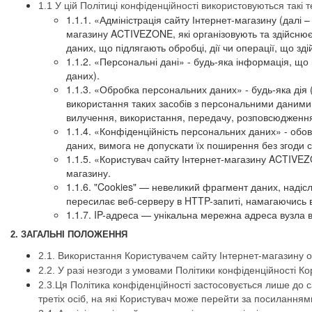
1.1 У цій Політиці конфіденційності використовуються такі т
1.1.1. «Адміністрація сайту Інтернет-магазину (далі –
магазину ACTIVEZONE, які організовують та здійснює
даних, що підлягають обробці, дії чи операції, що 
1.1.2. «Персональні дані» - будь-яка інформація, що
даних).
1.1.3. «Обробка персональних даних» - будь-яка дія 
використання таких засобів з персональними даними,
вилучення, використання, передачу, розповсюдження
1.1.4. «Конфіденційність персональних даних» - об
даних, вимога не допускати їх поширення без згоди с
1.1.5. «Користувач сайту Інтернет-магазину ACTIVEZ
магазину.
1.1.6. "Cookies" — невеликий фрагмент даних, надісл
пересилає веб-серверу в HTTP-запиті, намагаючись ві
1.1.7. IP-адреса — унікальна мережна адреса вузла в
2. ЗАГАЛЬНІ ПОЛОЖЕННЯ
2.1. Використання Користувачем сайту Інтернет-магазину 
2.2. У разі незгоди з умовами Політики конфіденційності 
2.3.Ця Політика конфіденційності застосовується лише до 
третіх осіб, на які Користувач може перейти за посиланням