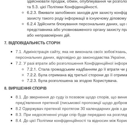
здійснювати продаж, обмін, опублікування чи розго
та 5.3. цієї Політики Конфіденційності.
6.2.3. Вживати запобіжних заходів для захисту конфі
захисту такого роду інформації в існуючому діловому
6.2.4 Здійснити блокування персональних даних, що 
представника або уповноваженого органу захисту пра
або неправомірних дій.
7. ВІДПОВІДАЛЬНІСТЬ СТОРІН
7.1. Адміністрація сайту, яка не виконала своїх зобов'язан
персональних даних, відповідно до законодавства України, за
7.2. У разі втрати або розголошення Конфіденційної інформ
7.2.1. Стала громадським надбанням до її втрати чи
7.2.2. Була отримана від третьої сторони до її отрим
7.2.3. Була розголошена за згодою Користувача.
8. ВИРІШЕННЯ СПОРІВ
8.1. До звернення до суду із позовом щодо спорів, що вини
пред'явлення претензії (письмової пропозиції щодо добров
8.2 Одержувач претензії протягом 30 календарних днів з дн
8.3. При недосягненні угоди спір буде передано на розгляд
8.4. До цієї Політики конфіденційності та відносин між Кор