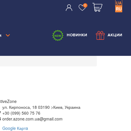
UA
0
RU
м
НОВИНКИ
АКЦИИ
ctiveZone
ул. Кирпоноса, 18
03190
>Киев, Украина
+30 (099) 560 75 76
order.azone.com.ua@gmail.com
Google Картa