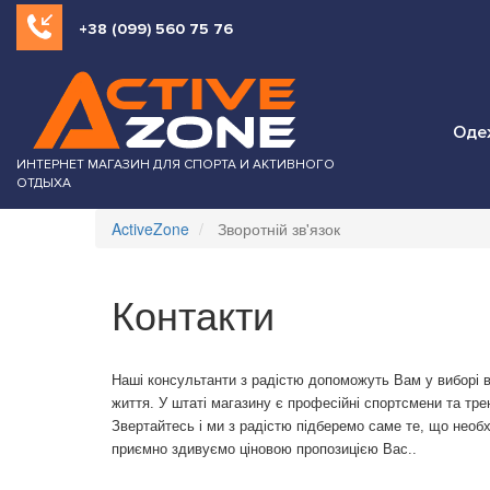
+38 (099) 560 75 76
Оде
ИНТЕРНЕТ МАГАЗИН ДЛЯ СПОРТА И АКТИВНОГО
ОТДЫХА
ActiveZone
Зворотній зв'язок
Контакти
Наші консультанти з радістю допоможуть Вам у виборі в
життя. У штаті магазину є професійні спортсмени та тре
Звертайтесь і ми з радістю підберемо саме те, що необ
приємно здивуємо ціновою пропозицією Вас..