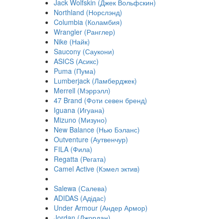
Jack Wolfskin (Джек Вольфскин)
Northland (Норслэнд)
Columbia (Коламбия)
Wrangler (Ранглер)
Nike (Найк)
Saucony (Саукони)
ASICS (Асикс)
Puma (Пума)
Lumberjack (Ламберджек)
Merrell (Мэррэлл)
47 Brand (Фоти севен бренд)
Iguana (Игуана)
Mizuno (Мизуно)
New Balance (Нью Бэланс)
Outventure (Аутвенчур)
FILA (Фила)
Regatta (Регата)
Camel Active (Кэмел эктив)
Salewa (Салева)
ADIDAS (Адідас)
Under Armour (Андер Армор)
Jordan (Джордан)