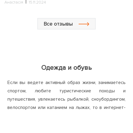
Одежда и обувь
Если вы ведете активный образ жизни, занимаетесь
спортом, любите туристические походы и
путешествия, увлекаетесь рыбалкой, сноубордингом,
велоспортом или катанием на лыжах, то в интернет-
магазине ActiveZone непременно найдете для себя
много интересного и полезного. Мы предлагаем
широкий ассортимент одежды, обуви и аксессуаров
для активного отдыха, путешествий, занятий спортом
и повседневного использования.
Одежда и обувь, представленная на нашем сайте,