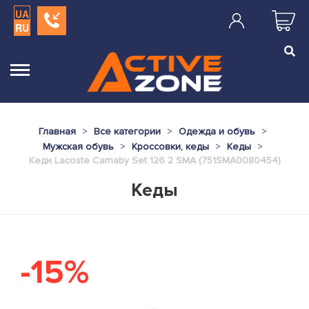
UA
RU
Главная
Все категории
Одежда и обувь
Мужская обувь
Кроссовки, кеды
Кеды
Кеди Lacoste Carnaby Set 126 2 SMA (751SMA0080454)
Кеды
-15%