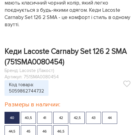
мають класичний чорний колір, який легко
поєднується з будь-якими одягом. Кеди Lacoste
Carnaby Set 126 2 SMA - це комфорт і стиль в одному
взутті.
Кеди Lacoste Carnaby Set 126 2 SMA
(751SMA0080454)
Бренд:
Lacoste (Лакост)
Артикул: 751SMA0080454
Код товара:
5059862744732
Размеры в наличии:
40
40,5
41
42
42,5
43
44
44,5
45
46
46,5