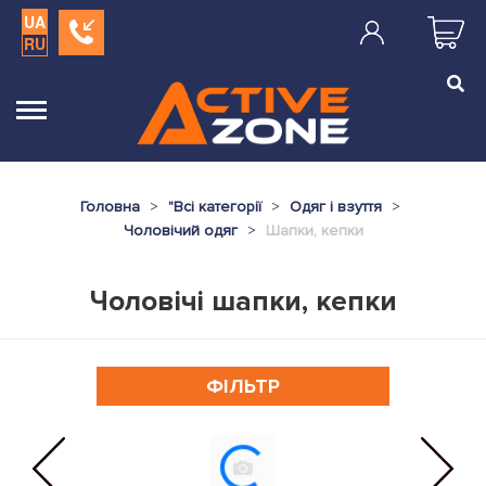
UA
RU
Головна
"
Всі категорії
Одяг і взуття
Чоловічий одяг
Шапки, кепки
Чоловічі шапки, кепки
ФІЛЬТР