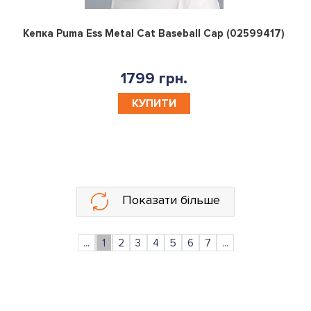
0
Кепка Puma Ess Metal Cat Baseball Cap (02599417)
1799 грн.
КУПИТИ
Показати більше
...
1
2
3
4
5
6
7
...