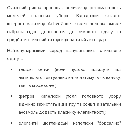
Сучасний ринок пропонує величезну різноманітність
моделей головних уборів. Відвідавши каталог
інтернет-магазину ActiveZone, кожен чоловік зможе
вибрати гідне доповнення до зимового одягу та
придбати стильний та функціональний аксесуар.
Найпопулярнішими серед шанувальників стильного
одягу є:
твідові кепки (вони чудово підійдуть під
напівпальто і актуально виглядатимуть як взимку,
так і в міжсезоння);
фетрові капелюхи (поля головного убору
відмінно захистять від вітру та сонця, а загальний
ансамбль додасть власнику елегантності);
елегантні шотландські капелюхи "борсаліно"