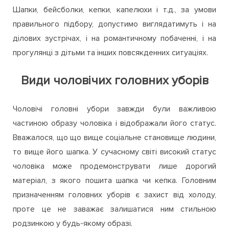
Шапки, бейсболки, кепки, капелюхи і т.д., за умови
правильного підбору, допустимо виглядатимуть і на
ділових зустрічах, і на романтичному побаченні, і на
прогулянці з дітьми та інших повсякденних ситуаціях.
Види чоловічих головних уборів
Чоловічі головні убори завжди були важливою
частиною образу чоловіка і відображали його статус.
Вважалося, що що вище соціальне становище людини,
то вище його шапка. У сучасному світі високий статус
чоловіка може продемонструвати лише дорогий
матеріал, з якого пошита шапка чи кепка. Головним
призначенням головних уборів є захист від холоду,
проте це не заважає залишатися ним стильною
родзинкою у будь-якому образі.