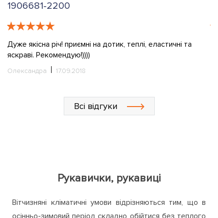
1906681-2200
G
Дуже якісна річ! приємні на дотик, теплі, еластичні та
К
яскраві. Рекомендую!))))
д
п
Олександра
17.09.2018
Л
Всі відгуки
Рукавички, рукавиці
Вітчизняні кліматичні умови відрізняються тим, що в
осінньо-зимовий період складно обійтися без теплого