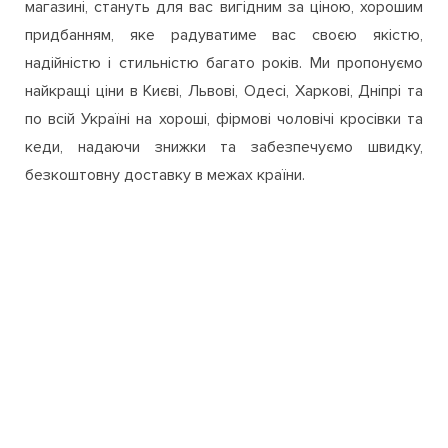
чоловіче взуття від світових виробників, в якості якого
ми впевнені. Тому всі покупки, здійснені в нашому
магазині, стануть для вас вигідним за ціною, хорошим
придбанням, яке радуватиме вас своєю якістю,
надійністю і стильністю багато років. Ми пропонуємо
найкращі ціни в Києві, Львові, Одесі, Харкові, Дніпрі та
по всій Україні на хороші, фірмові чоловічі кросівки та
кеди, надаючи знижки та забезпечуємо швидку,
безкоштовну доставку в межах країни.