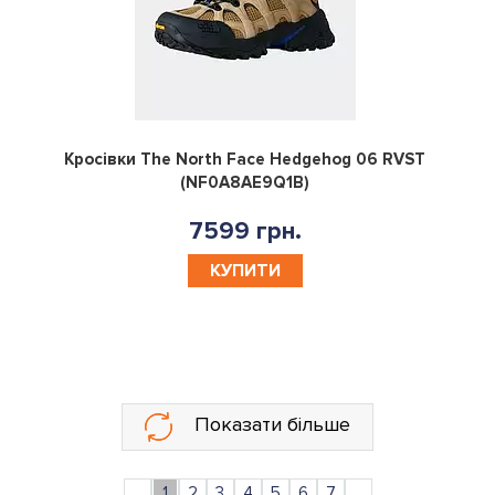
0
Кросівки The North Face Hedgehog 06 RVST
(NF0A8AE9Q1B)
7599 грн.
КУПИТИ
Показати більше
...
1
2
3
4
5
6
7
...