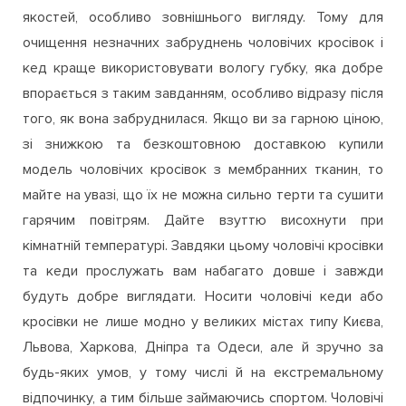
По-перше, потрібно розуміти, що часто прання
чоловічих кед або кросівок не сприяє поліпшенню їх
якостей, особливо зовнішнього вигляду. Тому для
очищення незначних забруднень чоловічих кросівок і
кед краще використовувати вологу губку, яка добре
впорається з таким завданням, особливо відразу після
того, як вона забруднилася. Якщо ви за гарною ціною,
зі знижкою та безкоштовною доставкою купили
модель чоловічих кросівок з мембранних тканин, то
майте на увазі, що їх не можна сильно терти та сушити
гарячим повітрям. Дайте взуттю висохнути при
кімнатній температурі. Завдяки цьому чоловічі кросівки
та кеди прослужать вам набагато довше і завжди
будуть добре виглядати. Носити чоловічі кеди або
кросівки не лише модно у великих містах типу Києва,
Львова, Харкова, Дніпра та Одеси, але й зручно за