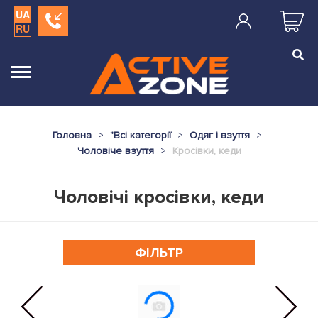
UA
RU
Головна
"
Всі категорії
Одяг і взуття
Чоловіче взуття
Кросівки, кеди
Чоловічі кросівки, кеди
ФІЛЬТР