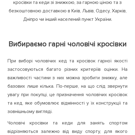
підкреслюючи незалежність свого власника. Тому
зовсім не дивно, що багато хто хоче купити хороші
кросівки та кеди зі знижкою, за гарною ціною та з
безкоштовною доставкою в Київ, Львів, Одесу, Харків,
Дніпро чи інший населений пункт України.
Вибираємо гарні чоловічі кросівки
При виборі чоловічих кед та кросівок гарної якості
застосовуються багато різних критеріїв оцінки. На
важливості частини з них можна зробити знижку, але
базових лише кілька. По-перше, на що слід звернути
увагу при покупці, це призначення чоловічих кросівок
та кед, яке обумовлює відмінності у їх конструкції та
зовнішньому вигляді.