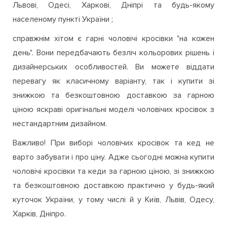
майбутнього маршруту та купити її зі знижкою та
безкоштовною доставкою за гарною ціною у Києві,
Львові, Одесі, Харкові, Дніпрі та будь-якому
населеному пункті України ;
справжнім хітом є гарні чоловічі кросівки "на кожен
день". Вони передбачають безліч кольорових рішень і
дизайнерських особливостей. Ви можете віддати
перевагу як класичному варіанту, так і купити зі
знижкою та безкоштовною доставкою за гарною
ціною яскраві оригінальні моделі чоловічих кросівок з
нестандартним дизайном.
Важливо! При виборі чоловічих кросівок та кед не
варто забувати і про ціну. Адже сьогодні можна купити
чоловічі кросівки та кеди за гарною ціною, зі знижкою
та безкоштовною доставкою практично у будь-який
куточок України, у тому числі й у Київ, Львів, Одесу,