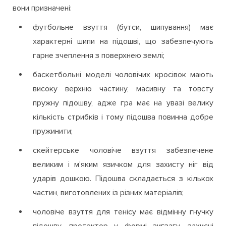
Чоловічі кросівки та кеди для занять спортом
відрізняються залежно від виду спорту, для якого
вони призначені:
футбольне взуття (бутси, шипування) має
характерні шипи на підошві, що забезпечують
гарне зчеплення з поверхнею землі;
баскетбольні моделі чоловічих кросівок мають
високу верхню частину, масивну та товсту
пружну підошву, адже гра має на увазі велику
кількість стрибків і тому підошва повинна добре
пружинити;
скейтерське чоловіче взуття забезпечене
великим і м'яким язичком для захисту ніг від
ударів дошкою. Підошва складається з кількох
частин, виготовлених із різних матеріалів;