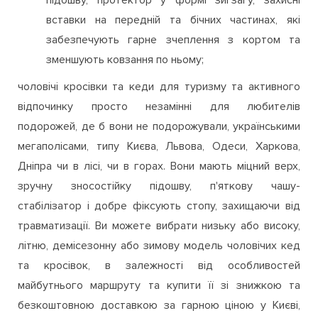
чоловіче взуття для тенісу має відмінну гнучку
підошву, протектор у формі зигзагу, захисні
вставки на передній та бічних частинах, які
забезпечують гарне зчеплення з кортом та
зменшують ковзання по ньому;
чоловічі кросівки та кеди для туризму та активного
відпочинку просто незамінні для любителів
подорожей, де б вони не подорожували, українськими
мегаполісами, типу Києва, Львова, Одеси, Харкова,
Дніпра чи в лісі, чи в горах. Вони мають міцний верх,
зручну зносостійку підошву, п'яткову чашу-
стабілізатор і добре фіксують стопу, захищаючи від
травматизації. Ви можете вибрати низьку або високу,
літню, демісезонну або зимову модель чоловічих кед
та кросівок, в залежності від особливостей